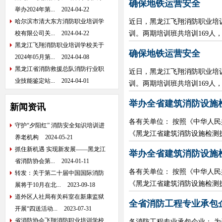
确保地铁运营安全
举办2024年第...
2024-04-22
哈尔滨市清大东方消防职业培训学
近日，黑龙江飞翔消防职业培
校有限公司关...
2024-04-22
训。两期培训班共培训169人
黑龙江飞翔消防职业培训学校关于
确保地铁运营安全
2024年05月第...
2024-04-08
黑龙江省消防救援总队消防行业职
近日，黑龙江飞翔消防职业培
业技能鉴定站...
2024-04-01
训。两期培训班共培训169人
举办全省建筑消防设施
新闻资讯
各有关单位： 按照《中华人
守护“夕阳红” 消防安全知识培训进
《黑龙江省建筑消防设施检测执
养老机构
2024-05-21
抓住新机遇 实现新发展——黑龙江
举办全省建筑消防设施
省消防协会第...
2024-01-11
各有关单位： 按照《中华人
转发：关于第二十届中国国际消防
《黑龙江省建筑消防设施检测执
展将于10月在北...
2023-09-18
道外区人社局有关科室在新康监狱
全省消防工程专业承包
开展“四送活动...
2023-07-31
省消防协会飞翔消防职业培训学校
各消防工程专业承包企业： 