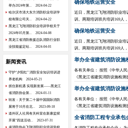
确保地铁运营安全
举办2024年第...
2024-04-22
哈尔滨市清大东方消防职业培训学
近日，黑龙江飞翔消防职业培
校有限公司关...
2024-04-22
训。两期培训班共培训169人
黑龙江飞翔消防职业培训学校关于
确保地铁运营安全
2024年05月第...
2024-04-08
黑龙江省消防救援总队消防行业职
近日，黑龙江飞翔消防职业培
业技能鉴定站...
2024-04-01
训。两期培训班共培训169人
举办全省建筑消防设施
新闻资讯
各有关单位： 按照《中华人
守护“夕阳红” 消防安全知识培训进
《黑龙江省建筑消防设施检测执
养老机构
2024-05-21
抓住新机遇 实现新发展——黑龙江
举办全省建筑消防设施
省消防协会第...
2024-01-11
各有关单位： 按照《中华人
转发：关于第二十届中国国际消防
《黑龙江省建筑消防设施检测执
展将于10月在北...
2023-09-18
道外区人社局有关科室在新康监狱
全省消防工程专业承包
开展“四送活动...
2023-07-31
省消防协会飞翔消防职业培训学校
各消防工程专业承包企业： 