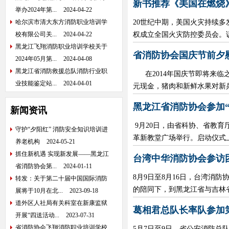
新书推荐《美国在燃烧
举办2024年第...
2024-04-22
哈尔滨市清大东方消防职业培训学
20世纪中期，美国火灾持续多
校有限公司关...
2024-04-22
权成立全国火灾防控委员会。该
黑龙江飞翔消防职业培训学校关于
省消防协会国庆节前夕
2024年05月第...
2024-04-08
黑龙江省消防救援总队消防行业职
在2014年国庆节即将来临
业技能鉴定站...
2024-04-01
元现金，猪肉和新鲜水果对新兵
黑龙江省消防协会参加“
新闻资讯
9月20日，由省科协、省教育
守护“夕阳红” 消防安全知识培训进
革新教堂广场举行。启动仪式上
养老机构
2024-05-21
抓住新机遇 实现新发展——黑龙江
台湾中华消防协会参访
省消防协会第...
2024-01-11
8月9日至8月16日，台湾消
转发：关于第二十届中国国际消防
的陪同下，到黑龙江省与吉林省
展将于10月在北...
2023-09-18
道外区人社局有关科室在新康监狱
葛相君总队长率队参加
开展“四送活动...
2023-07-31
省消防协会飞翔消防职业培训学校
5月7日至9日，省公安消防